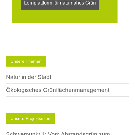
Lernplattform für naturnahes Grün
Unsere Themen
Navigation
Natur in der Stadt
überspringen
Ökologisches Grünflächenmanagement
Unsere Projektseiten
Navigation
Schwerpunkt 1: Vom Abstandsgrün zum